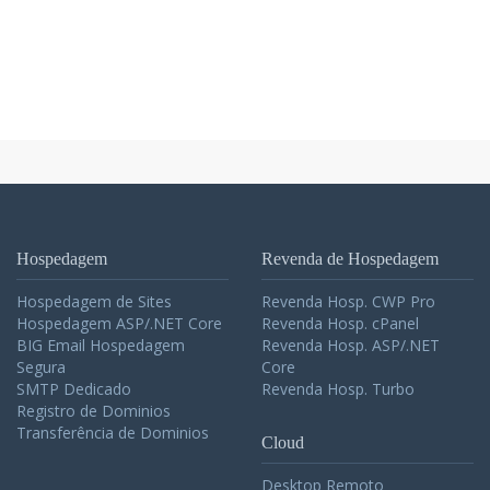
Hospedagem
Revenda de Hospedagem
Hospedagem de Sites
Revenda Hosp. CWP Pro
Hospedagem ASP/.NET Core
Revenda Hosp. cPanel
BIG Email Hospedagem
Revenda Hosp. ASP/.NET
Segura
Core
SMTP Dedicado
Revenda Hosp. Turbo
Registro de Dominios
Transferência de Dominios
Cloud
Desktop Remoto