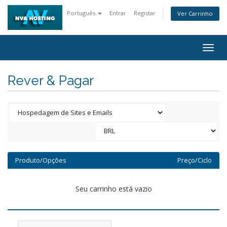
Português
Entrar
Registar
Ver Carrinho
Togg
navig
Rever & Pagar
Produto/Opções
Preço/Ciclo
Seu carrinho está vazio