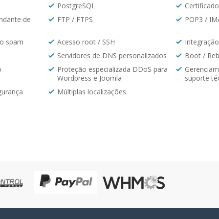
PostgreSQL
Certificad
ndante de
FTP / FTPS
POP3 / IM
do spam
Acesso root / SSH
Integração
Servidores de DNS personalizados
Boot / Re
o
Proteção especializada DDoS para
Gerenciame
Wordpress e Joomla
suporte té
gurança
Múltiplas localizações