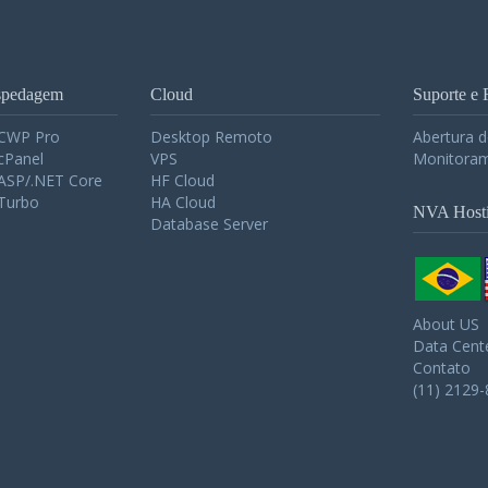
spedagem
Cloud
Suporte e 
 CWP Pro
Desktop Remoto
Abertura 
cPanel
VPS
Monitoram
ASP/.NET Core
HF Cloud
Turbo
HA Cloud
NVA Host
Database Server
About US
Data Cent
Contato
(11) 2129