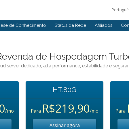
Portugu
Base de Conhecimento
Status da Rede
Afiliados
Con
Revenda de Hospedagem Turb
ud server dedicado, alta performance, estabilidade e segura
HT.80G
0
R$219,90
/mo
Para
/mo
Para
Assinar agora