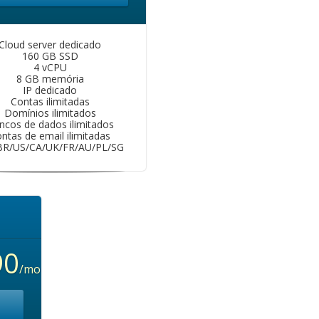
Cloud server dedicado
160 GB SSD
4 vCPU
8 GB memória
IP dedicado
Contas ilimitadas
Domínios ilimitados
ncos de dados ilimitados
ntas de email ilimitadas
BR/US/CA/UK/FR/AU/PL/SG
90
/mo