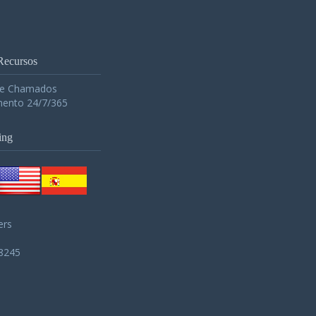
Recursos
de Chamados
ento 24/7/365
ing
ers
-8245