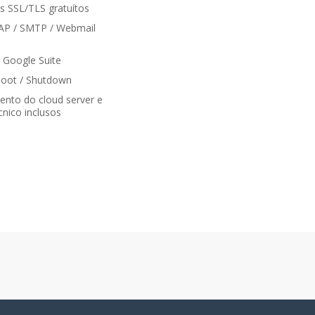
os SSL/TLS gratuítos
AP / SMTP / Webmail
 Google Suite
boot / Shutdown
nto do cloud server e
cnico inclusos