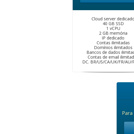
Cloud server dedicad
40 GB SSD
1 vCPU
2 GB memória
IP dedicado
Contas ilimitadas
Domínios ilimitados
Bancos de dados ilimita
Contas de email ilimita
DC. BR/US/CA/UK/FR/AU/
Para