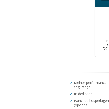
B
C
DC.
Melhor performance, e
segurança
IP dedicado
Painel de hospedage
(opcional)