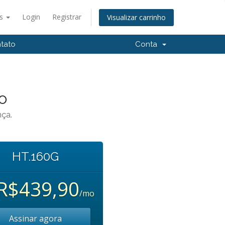
ês
Login
Registrar
Visualizar carrinho
tato
Conta
o
nça.
HT.160G
R$439,90
/mo
Assinar agora