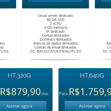
o
Cloud server dedicado
80 GB SSD
2 vCPU
4 GB memória
IP dedicado
Contas ilimitadas
Domínios ilimitados
dos
Bancos de dados ilimitados
Ba
das
Contas de email ilimitadas
Co
PL/SG
DC. BR/US/CA/UK/FR/AU/PL/SG
DC. 
HT.320G
HT.640G
R$879,90
R$1.759,
/mo
Para
Assinar agora
Assinar agora