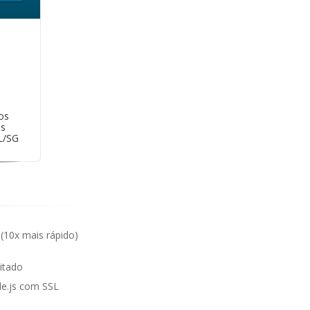
os
as
L/SG
(10x mais rápido)
mitado
e.js com SSL