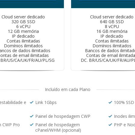
Cloud server dedicado
Cloud server dedicado
320 GB SSD
640 GB SSD
6 vCPU
8 vCPU
12 GB memória
16 GB memória
IP dedicado
IP dedicado
Contas ilimitadas
Contas ilimitadas
Domínios ilimitados
Domínios ilimitados
ancos de dados ilimitados
Bancos de dados ilimitad
ontas de email ilimitadas
Contas de email ilimitad
 BR/US/CA/UK/FR/AU/PL/SG
DC. BR/US/CA/UK/FR/AU/P
Incluído em cada Plano
stabilidade e
Link 1Gbps
100% SSD 
Painel de hospedagem CWP
Inodes ili
m CWP Pro
Painel de hospedagem
PHP e Nod
cPanel/WHM (opcional)